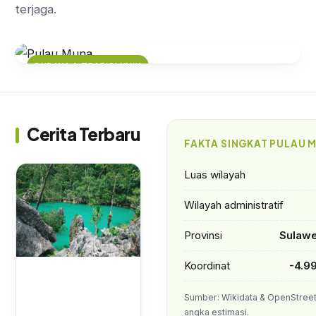
terjaga.
BUDAYA & TRADISI UNIK
Mengenal Ritual Tolaki: Tradisi
yang Melekat dalam Budaya Muna
Cerita Terbaru
FAKTA SINGKAT PULAU 
Luas wilayah
Wilayah administratif
Provinsi
Sulawe
Koordinat
-4.9
Sumber: Wikidata & OpenStree
angka estimasi.