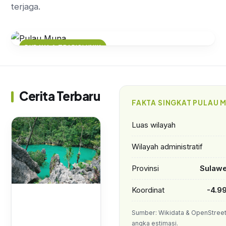
terjaga.
BUDAYA & TRADISI UNIK
Mengenal Ritual Tolaki: Tradisi
yang Melekat dalam Budaya Muna
Cerita Terbaru
FAKTA SINGKAT PULAU 
Luas wilayah
Wilayah administratif
Provinsi
Sulawe
Koordinat
-4.9
Sumber: Wikidata & OpenStree
angka estimasi.